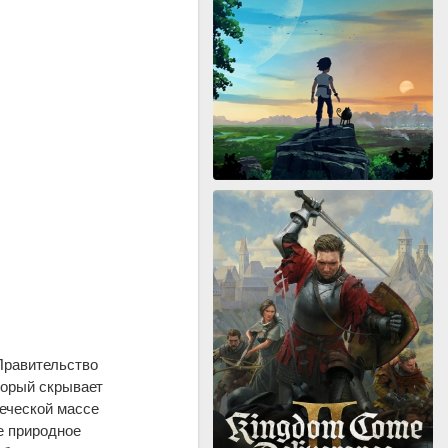
Правительство
торый скрывает
еческой массе
е природное