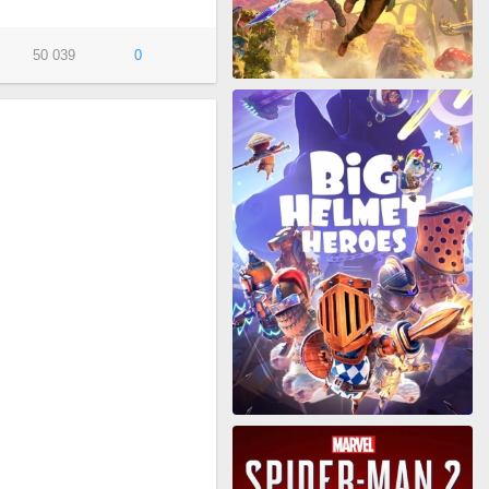
50 039
0