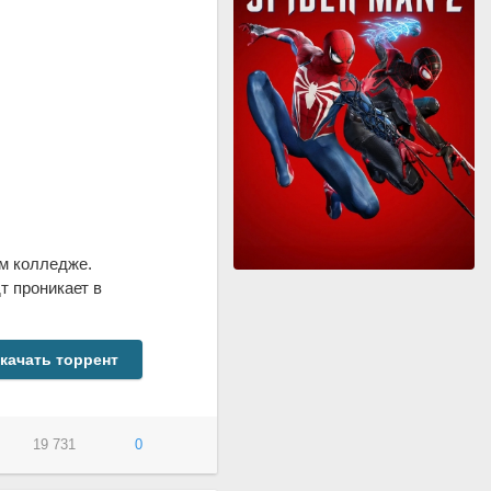
м колледже.
т проникает в
качать торрент
19 731
0