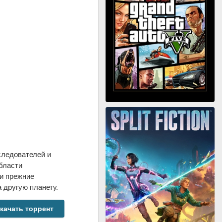
следователей и
бласти
ти прежние
 другую планету.
качать торрент