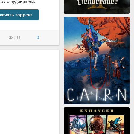
ьбу с чудовищем.
качать торрент
32 311
0