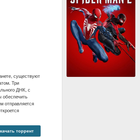
ланете, существуют
том. Три
льного ДНК, с
ы обеспечить
им отправляется
откроется
качать торрент