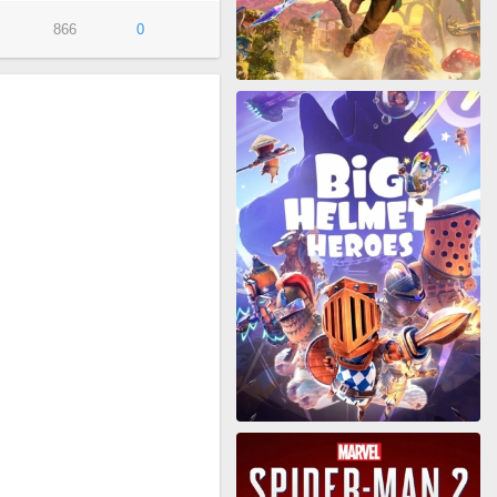
866
0