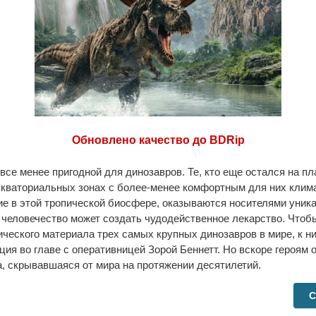
Обновлено качество до BDRip
все менее пригодной для динозавров. Те, кто еще остался на п
экваториальных зонах с более-менее комфортным для них клима
е в этой тропической биосфере, оказываются носителями уника
человечество может создать чудодейственное лекарство. Чтоб
ического материала трех самых крупных динозавров в мире, к н
ция во главе с оперативницей Зорой Беннетт. Но вскоре героям 
, скрывавшаяся от мира на протяжении десятилетий.
С