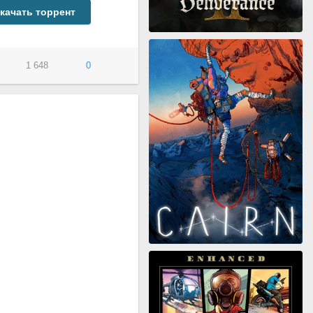
качать торрент
1 648
0