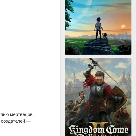
упью мертвецов,
о создателей —