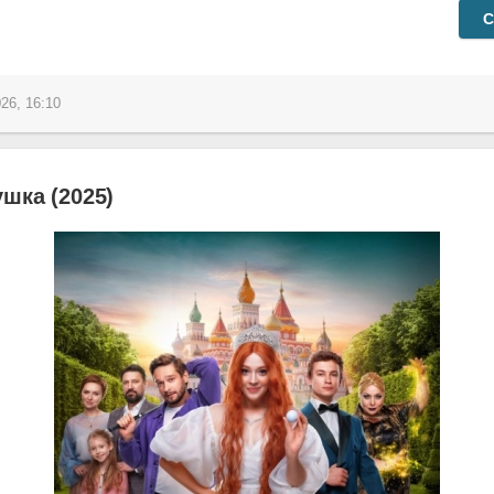
С
26, 16:10
шка (2025)