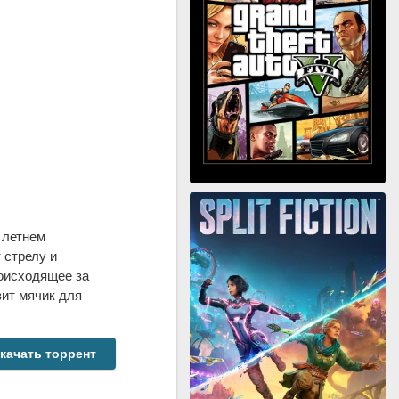
 летнем
 стрелу и
роисходящее за
вит мячик для
качать торрент