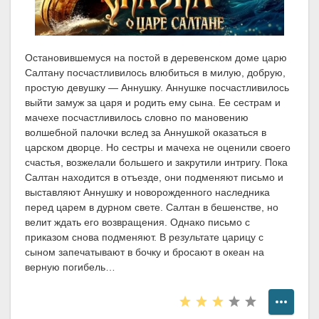
Остановившемуся на постой в деревенском доме царю
Салтану посчастливилось влюбиться в милую, добрую,
простую девушку — Аннушку. Аннушке посчастливилось
выйти замуж за царя и родить ему сына. Ее сестрам и
мачехе посчастливилось словно по мановению
волшебной палочки вслед за Аннушкой оказаться в
царском дворце. Но сестры и мачеха не оценили своего
счастья, возжелали большего и закрутили интригу. Пока
Салтан находится в отъезде, они подменяют письмо и
выставляют Аннушку и новорожденного наследника
перед царем в дурном свете. Салтан в бешенстве, но
велит ждать его возвращения. Однако письмо с
приказом снова подменяют. В результате царицу с
сыном запечатывают в бочку и бросают в океан на
верную погибель…