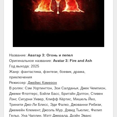
Название:
Аватар 3: Огонь и пепел
Оригинальное название:
Avatar 3: Fire and Ash
Год выхода: 2025
Жанр: фантастика, фэнтези, боевик, драма,
приключения
Режиссер:
Джеймс Кэмерон
В ролях: Сэм Уортингтон, Зои Салданья, Джек Чемпион,
Джеми Флэттерс, Бэйли Басс, Бритэйн Дэлтон, Стивен
Лэнг, Сигурни Уивер, Клифф Кёртис, Мишель Йео,
Тринити Джо-Ли Блисс, Эди Фалко, Джованни Рибизи,
Джемейн Клемент, Джоэль Мур, Дэвид Тьюлис, Филип
Гельо, Уна Чаплин, Мэтт Джералд, Дуэйн Эванс