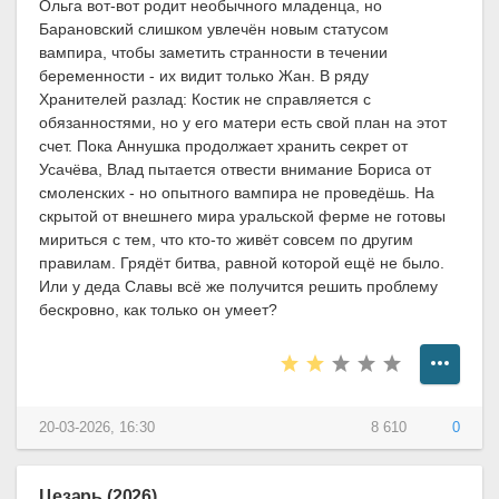
Ольга вот-вот родит необычного младенца, но
Барановский слишком увлечён новым статусом
вампира, чтобы заметить странности в течении
беременности - их видит только Жан. В ряду
Хранителей разлад: Костик не справляется с
обязанностями, но у его матери есть свой план на этот
счет. Пока Аннушка продолжает хранить секрет от
Усачёва, Влад пытается отвести внимание Бориса от
смоленских - но опытного вампира не проведёшь. На
скрытой от внешнего мира уральской ферме не готовы
мириться с тем, что кто-то живёт совсем по другим
правилам. Грядёт битва, равной которой ещё не было.
Или у деда Славы всё же получится решить проблему
бескровно, как только он умеет?
20-03-2026, 16:30
8 610
0
Цезарь (2026)