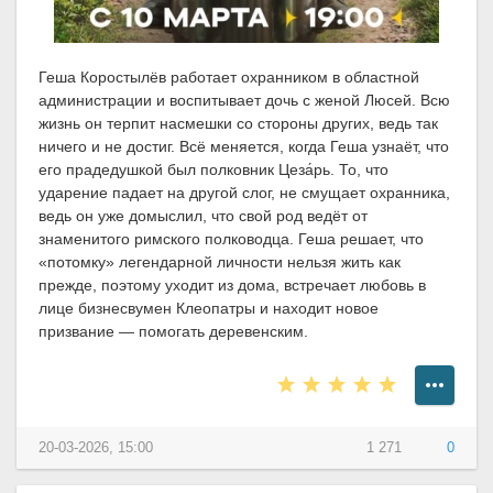
Геша Коростылёв работает охранником в областной
администрации и воспитывает дочь с женой Люсей. Всю
жизнь он терпит насмешки со стороны других, ведь так
ничего и не достиг. Всё меняется, когда Геша узнаёт, что
его прадедушкой был полковник Цеза́рь. То, что
ударение падает на другой слог, не смущает охранника,
ведь он уже домыслил, что свой род ведёт от
знаменитого римского полководца. Геша решает, что
«потомку» легендарной личности нельзя жить как
прежде, поэтому уходит из дома, встречает любовь в
лице бизнесвумен Клеопатры и находит новое
призвание — помогать деревенским.
20-03-2026, 15:00
1 271
0