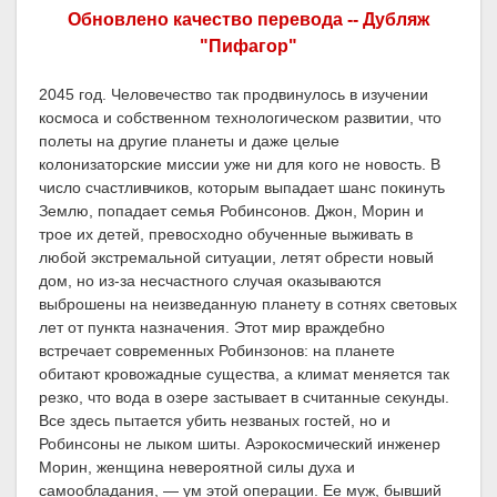
Обновлено качество перевода -- Дубляж
"Пифагор"
2045 год. Человечество так продвинулось в изучении
космоса и собственном технологическом развитии, что
полеты на другие планеты и даже целые
колонизаторские миссии уже ни для кого не новость. В
число счастливчиков, которым выпадает шанс покинуть
Землю, попадает семья Робинсонов. Джон, Морин и
трое их детей, превосходно обученные выживать в
любой экстремальной ситуации, летят обрести новый
дом, но из-за несчастного случая оказываются
выброшены на неизведанную планету в сотнях световых
лет от пункта назначения. Этот мир враждебно
встречает современных Робинзонов: на планете
обитают кровожадные существа, а климат меняется так
резко, что вода в озере застывает в считанные секунды.
Все здесь пытается убить незваных гостей, но и
Робинсоны не лыком шиты. Аэрокосмический инженер
Морин, женщина невероятной силы духа и
самообладания, — ум этой операции. Ее муж, бывший