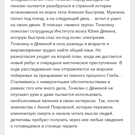
пенсию пытается разобраться в странной истории
исчезновения из морга тела Алексея Быстрова. Мужчина
попал под поезд, а на следующий день… встал и ушел
на своих двоих. В поисках «живого трупа» Точилину
помогает сотрудница Института мозга Юлия Дёмина,
которую Быстров спас из-под колес электрички.
Точилину и Дёминой в силу разницы в возрасте и
мировоззрении трудно найти общий язык. Но
разногласия уходят на второй план, когда им достается
новый ребус и очередное мистическое преступление. В
ходе расследования они отправляются на морское
побережье за призраками из темного прошлого Глеба…
Сталкиваясь с невероятными обстоятельствами в
рамках того или иного дела, Точилин с Дёминой не
опускают руки и даже пытаются использовать
необъяснимые явления в своих интересах. Так, после
знакомства с Анной Покровской, которая пережила
клиническую смерть и начала читать мысли людей,
детективы пробуют получить через нее любые сведения
о готовящемся в столице теракте.