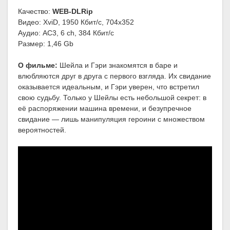
Качество:
WEB-DLRip
Видео: XviD, 1950 Кбит/с, 704x352
Аудио: AC3, 6 ch, 384 Кбит/с
Размер: 1,46 Gb
О фильме:
Шейла и Гэри знакомятся в баре и
влюбляются друг в друга с первого взгляда. Их свидание
оказывается идеальным, и Гэри уверен, что встретил
свою судьбу. Только у Шейлы есть небольшой секрет: в
её распоряжении машина времени, и безупречное
свидание — лишь манипуляция героини с множеством
вероятностей.