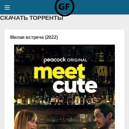
СКАЧАТЬ ТОРРЕНТЫ
Милая встреча (2022)