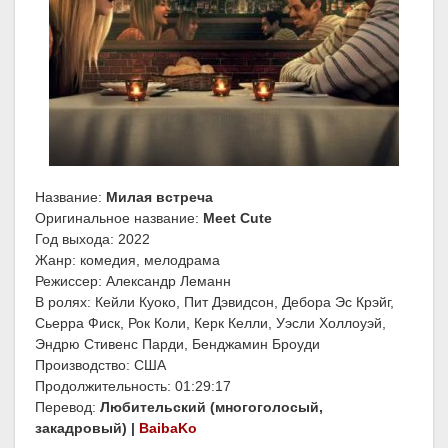
Название:
Милая встреча
Оригинальное название:
Meet Cute
Год выхода: 2022
Жанр: комедия, мелодрама
Режиссер: Александр Леманн
В ролях: Кейли Куоко, Пит Дэвидсон, Дебора Эс Крэйг,
Сьерра Фиск, Рок Коли, Керк Келли, Уэсли Холлоуэй,
Эндрю Стивенс Парди, Бенджамин Броуди
Производство: США
Продолжительность: 01:29:17
Перевод:
Любительский (многоголосый,
закадровый) |
BaibaKo