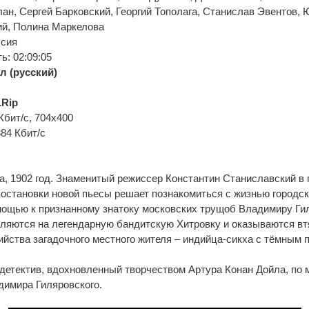
ан, Сергей Барковский, Георгий Тополага, Станислав Эвентов,
ий, Полина Маркелова
ссия
: 02:09:05
л (русский)
Rip
Кбит/с, 704x400
384 Кбит/с
, 1902 год. Знаменитый режиссер Константин Станиславский в 
остановки новой пьесы решает познакомиться с жизнью городск
мощью к признанному знатоку московских трущоб Владимиру Ги
вляются на легендарную бандитскую Хитровку и оказываются вт
йства загадочного местного жителя – индийца-сикха с тёмным 
детектив, вдохновленный творчеством Артура Конан Дойла, по 
димира Гиляровского.