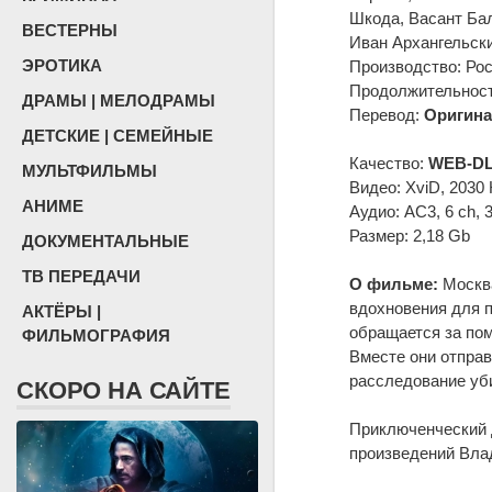
Шкода, Васант Бал
ВЕСТЕРНЫ
Иван Архангельск
ЭРОТИКА
Производство: Ро
Продолжительность
ДРАМЫ | МЕЛОДРАМЫ
Перевод:
Оригина
ДЕТСКИЕ | СЕМЕЙНЫЕ
Качество:
WEB-DL
МУЛЬТФИЛЬМЫ
Видео: XviD, 2030 
АНИМЕ
Аудио: AC3, 6 ch, 
Размер: 2,18 Gb
ДОКУМЕНТАЛЬНЫЕ
ТВ ПЕРЕДАЧИ
О фильме:
Москва
вдохновения для п
АКТЁРЫ |
обращается за по
ФИЛЬМОГРАФИЯ
Вместе они отпра
расследование уби
СКОРО НА САЙТЕ
Приключенческий 
произведений Вла