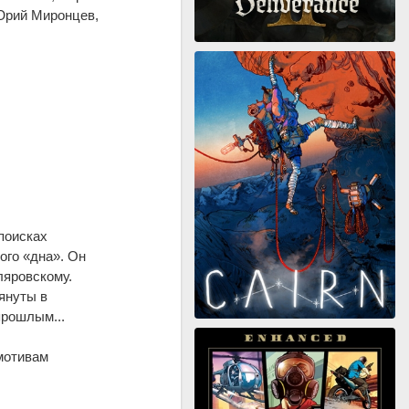
 Юрий Миронцев,
поисках
ого «дна». Он
ляровскому.
януты в
прошлым...
мотивам