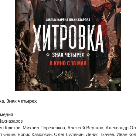
а. Знак четырех
омедия
Шахназаров
ин Крюков, Михаил Пореченков, Алексей Вертков, Александр О
тычкин, Борис Каморзин, Олег Дуленин, Денис Ткачёв, Иван Кол