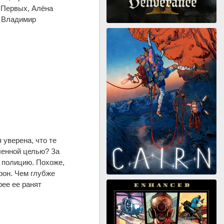
 Первых, Алёна
, Владимир
 уверена, что те
ленной целью? За
 полицию. Похоже,
рон. Чем глубже
ее ее ранят