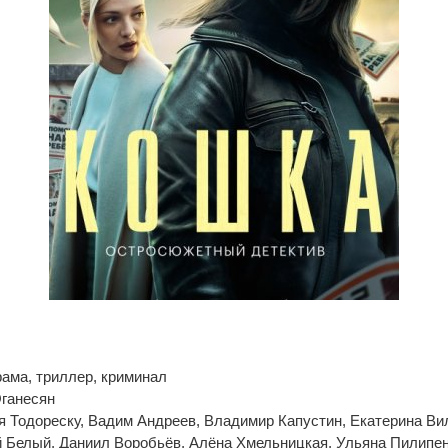
рама, триллер, криминал
Оганесян
я Тодореску, Вадим Андреев, Владимир Капустин, Екатерина Ви
й Белый, Даниил Воробьёв, Алёна Хмельницкая, Ульяна Пилипен