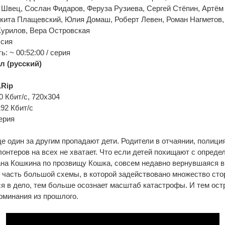
 Швец, Сослан Фидаров, Феруза Рузиева, Сергей Стёпин, Артём
икита Плащевский, Юлия Домаш, Роберт Левен, Роман Нагметов
Курилов, Вера Островская
ссия
: ~ 00:52:00 / серия
л (русский)
Rip
0 Кбит/с, 720x304
192 Кбит/с
ерия
е один за другим пропадают дети. Родители в отчаянии, полиция
лонтеров на всех не хватает. Что если детей похищают с опреде
ана Кошкина по прозвищу Кошка, совсем недавно вернувшаяся в
часть большой схемы, в которой задействовано множество сто
я в дело, тем больше осознает масштаб катастрофы. И тем остр
оминания из прошлого.