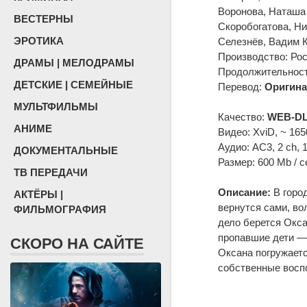
Воронова, Наташа
ВЕСТЕРНЫ
Скоробогатова, Н
ЭРОТИКА
Селезнёв, Вадим 
Производство: Ро
ДРАМЫ | МЕЛОДРАМЫ
Продолжительность
ДЕТСКИЕ | СЕМЕЙНЫЕ
Перевод:
Оригина
МУЛЬТФИЛЬМЫ
Качество:
WEB-DL
АНИМЕ
Видео: XviD, ~ 165
Аудио: AC3, 2 ch, 
ДОКУМЕНТАЛЬНЫЕ
Размер: 600 Mb / с
ТВ ПЕРЕДАЧИ
Описание:
В город
АКТЁРЫ |
вернутся сами, во
ФИЛЬМОГРАФИЯ
дело берется Окс
пропавшие дети — 
СКОРО НА САЙТЕ
Оксана погружаетс
собственные восп