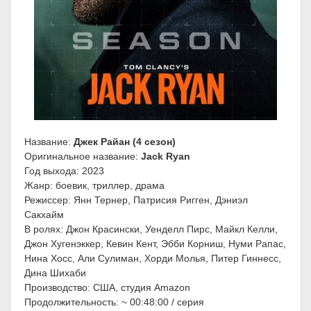
Название:
Джек Райан (4 сезон)
Оригинальное название:
Jack Ryan
Год выхода: 2023
Жанр: боевик, триллер, драма
Режиссер: Янн Тернер, Патрисия Ригген, Дэниэл
Сакхайм
В ролях: Джон Красински, Уенделл Пирс, Майкл Келли,
Джон Хугенэккер, Кевин Кент, Эбби Корниш, Нуми Рапас,
Нина Хосс, Али Сулиман, Хорди Молья, Питер Гиннесс,
Дина Шихаби
Производство: США, студия Amazon
Продолжительность: ~ 00:48:00 / серия