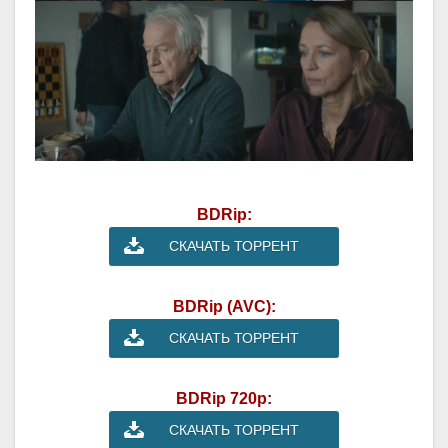
BDRip:
СКАЧАТЬ ТОРРЕНТ
BDRip (AVC):
СКАЧАТЬ ТОРРЕНТ
BDRip 720p:
СКАЧАТЬ ТОРРЕНТ