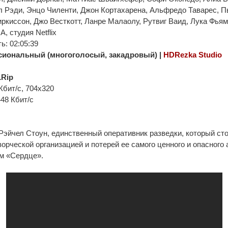
 Рэди, Энцо Чиленти, Джон Кортахарена, Альфредо Таварес, П
киссон, Джо Весткотт, Ланре Малаолу, Рутвиг Ваид, Лука Фьям
, студия Netflix
: 02:05:39
иональный (многоголосый, закадровый) |
HDRezka Studio
Rip
Кбит/с, 704x320
448 Кбит/с
Рэйчел Стоун, единственный оперативник разведки, который ст
орческой организацией и потерей ее самого ценного и опасного 
м «Сердце».