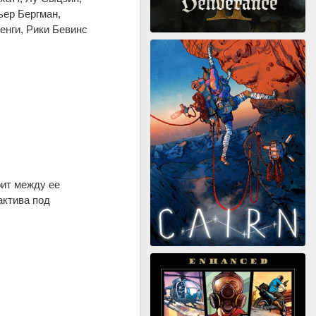
ьер Бергман,
енги, Рики Бевинс
оит между ее
актива под