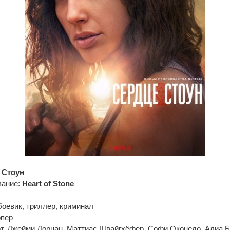
 Стоун
вание:
Heart of Stone
оевик, триллер, криминал
рпер
от, Джейми Дорнан, Маттиас Швайгхёфер, Софи Оконедо, Алиа Б