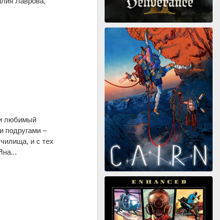
илия Лаврова,
 и любимый
и подругами –
чилища, и с тех
на...