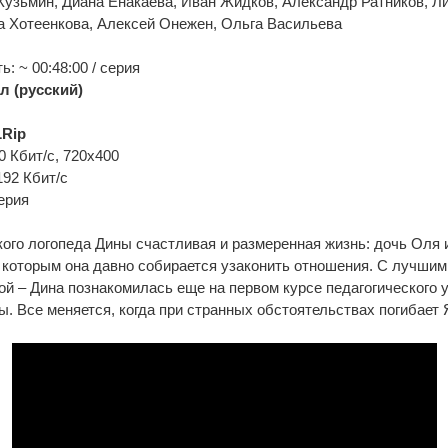
Кузьмин, Диана Енакаева, Иван Жидков, Александр Ратников, Л
а Хотеенкова, Алексей Онежен, Ольга Васильева
: ~ 00:48:00 / серия
л (русский)
Rip
0 Кбит/с, 720x400
192 Кбит/с
ерия
кого логопеда Дины счастливая и размеренная жизнь: дочь Оля
 которым она давно собирается узаконить отношения. С лучшим
ой – Дина познакомилась еще на первом курсе педагогического у
ы. Все меняется, когда при странных обстоятельствах погибает Я