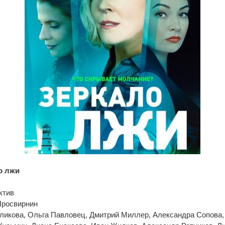
о лжи
ктив
Просвирнин
уликова, Ольга Павловец, Дмитрий Миллер, Александра Сопова,