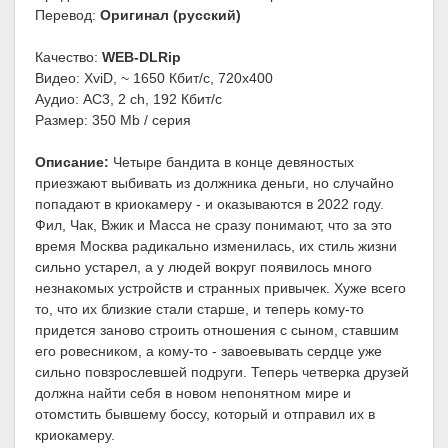
Перевод:
Оригинал (русский)
Качество:
WEB-DLRip
Видео: XviD, ~ 1650 Кбит/с, 720x400
Аудио: AC3, 2 ch, 192 Кбит/с
Размер: 350 Mb / серия
Описание:
Четыре бандита в конце девяностых
приезжают выбивать из должника деньги, но случайно
попадают в криокамеру - и оказываются в 2022 году.
Фил, Чак, Вжик и Масса не сразу понимают, что за это
время Москва радикально изменилась, их стиль жизни
сильно устарел, а у людей вокруг появилось много
незнакомых устройств и странных привычек. Хуже всего
то, что их близкие стали старше, и теперь кому-то
придется заново строить отношения с сыном, ставшим
его ровесником, а кому-то - завоевывать сердце уже
сильно повзрослевшей подруги. Теперь четверка друзей
должна найти себя в новом непонятном мире и
отомстить бывшему боссу, который и отправил их в
криокамеру.