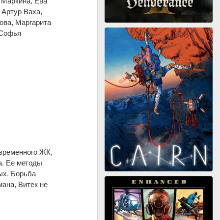
 Маркина, Ева
 Артур Ваха,
ова, Маргарита
 Софья
временного ЖК,
а. Ее методы
ых. Борьба
ана, Витек не