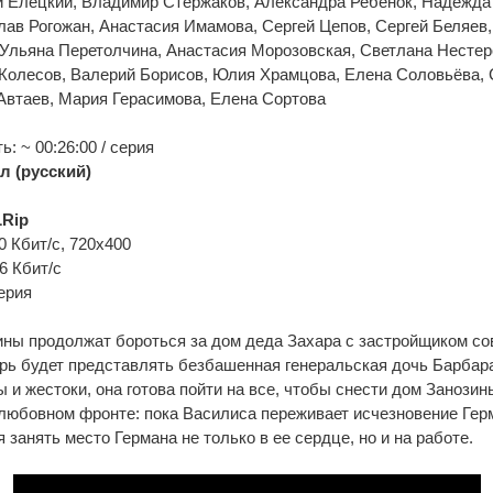
 Елецкий, Владимир Стержаков, Александра Ребенок, Надежда
ав Рогожан, Анастасия Имамова, Сергей Цепов, Сергей Беляев,
Ульяна Перетолчина, Анастасия Морозовская, Светлана Нестер
 Колесов, Валерий Борисов, Юлия Храмцова, Елена Соловьёва,
Автаев, Мария Герасимова, Елена Сортова
: ~ 00:26:00 / серия
л (русский)
Rip
0 Кбит/с, 720x400
56 Кбит/с
ерия
ны продолжат бороться за дом деда Захара с застройщиком со
рь будет представлять безбашенная генеральская дочь Барбар
 и жестоки, она готова пойти на все, чтобы снести дом Занозин
любовном фронте: пока Василиса переживает исчезновение Герм
 занять место Германа не только в ее сердце, но и на работе.