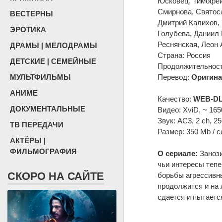
Юсковец, Тимофей
Смирнова, Святосл
ВЕСТЕРНЫ
Дмитрий Калихов, 
ЭРОТИКА
Голубева, Даниил
Реснянская, Леон 
ДРАМЫ | МЕЛОДРАМЫ
Страна: Россия
ДЕТСКИЕ | СЕМЕЙНЫЕ
Продолжительность
МУЛЬТФИЛЬМЫ
Перевод:
Оригина
АНИМЕ
Качество:
WEB-DL
ДОКУМЕНТАЛЬНЫЕ
Видео: XviD, ~ 165
Звук: AC3, 2 ch, 2
ТВ ПЕРЕДАЧИ
Размер: 350 Mb / с
АКТЁРЫ |
ФИЛЬМОГРАФИЯ
О сериале:
Занози
чьи интересы тепе
СКОРО НА САЙТЕ
борьбы агрессивны
продолжится и на 
сдается и пытается