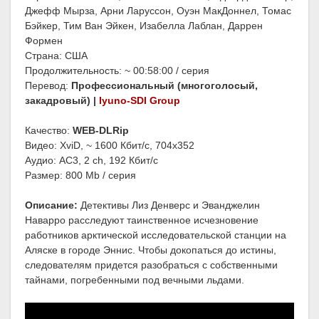
Джефф Мырза, Арни Ларуссон, Оуэн МакДоннел, Томас
Бэйкер, Тим Ван Эйкен, Изабелла Лаблан, Даррен
Формен
Страна: США
Продолжительность: ~ 00:58:00 / серия
Перевод:
Профессиональный (многоголосый,
закадровый) |
Iyuno-SDI Group
Качество:
WEB-DLRip
Видео: XviD, ~ 1600 Кбит/с, 704x352
Аудио: AC3, 2 ch, 192 Кбит/с
Размер: 800 Mb / серия
Описание:
Детективы Лиз Денверс и Эванджелин
Наварро расследуют таинственное исчезновение
работников арктической исследовательской станции на
Аляске в городе Эннис. Чтобы докопаться до истины,
следователям придется разобраться с собственными
тайнами, погребенными под вечными льдами.