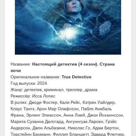
Название:
Настоящий детектив (4 сезон). Страна
ночи
Оригинальное название:
True Detective
Год выпуска: 2024
Жанр: детектив, криминал, триллер, драма
Режиссёр: Исса Лопес
В ролях: Джоди Фостер, Кали Рейс, Кэтрин Уайлдер,
Клаус Тангэ, Арон Мар Олафссон, Пабло Анибаль
Франа, Эрлинг Элиассон, Анна Лэмб, Джои Йоханнссон,
Марита Сузанна Далсгард, Ангуннгуак Ларсен, Грэйс
Андерсон, Джон Альбазини, Николас Го, Адам Бертон,
Торстейнн Бахманн, Филлип Бланшетт, Эдвард Флетчер,