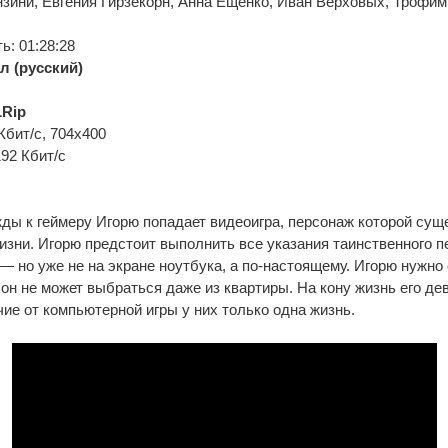
зини, Евгения Гирзекорн, Анна Ещенко, Иван Верховых, Трофим
: 01:28:28
л (русский)
Rip
Кбит/с, 704x400
192 Кбит/с
ы к геймеру Игорю попадает видеоигра, персонаж которой суще
 жизни. Игорю предстоит выполнить все указания таинственного п
 — но уже не на экране ноутбука, а по-настоящему. Игорю нужно
 он не может выбраться даже из квартиры. На кону жизнь его дев
чие от компьютерной игры у них только одна жизнь.