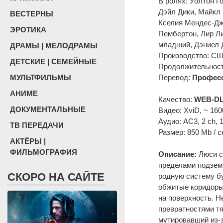
В ролях: Уолтон Г
Дэйл Дики, Майкл 
ВЕСТЕРНЫ
Кселия Мендес-Дж
ЭРОТИКА
Пембертон, Лир Ли
младший, Дэниел 
ДРАМЫ | МЕЛОДРАМЫ
Производство: США
ДЕТСКИЕ | СЕМЕЙНЫЕ
Продолжительность
МУЛЬТФИЛЬМЫ
Перевод:
Професс
АНИМЕ
Качество:
WEB-DL
ДОКУМЕНТАЛЬНЫЕ
Видео: XviD, ~ 160
Аудио: AC3, 2 ch, 
ТВ ПЕРЕДАЧИ
Размер: 850 Mb / с
АКТЁРЫ |
ФИЛЬМОГРАФИЯ
Описание:
Люси со
пределами подземн
СКОРО НА САЙТЕ
родную систему б
обжитые коридоры,
на поверхность. Н
превратностями тя
мутировавший из-з