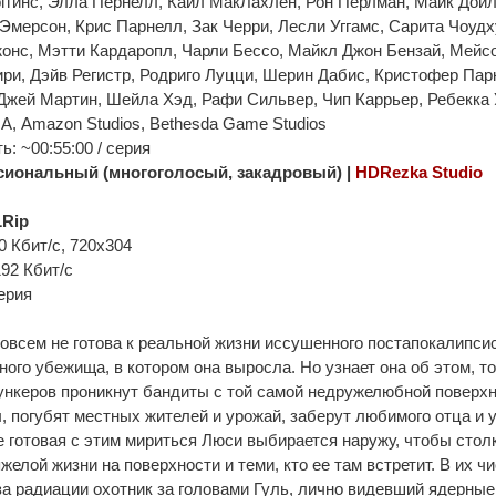
оггинс, Элла Пернелл, Кайл МакЛахлен, Рон Перлман, Майк Дойл
Эмерсон, Крис Парнелл, Зак Черри, Лесли Уггамс, Сарита Чоудх
онс, Мэтти Кардаропл, Чарли Бессо, Майкл Джон Бензай, Мейс
ри, Дэйв Регистр, Родриго Луцци, Шерин Дабис, Кристофер Парк
Джей Мартин, Шейла Хэд, Рафи Сильвер, Чип Каррьер, Ребекка 
, Amazon Studios, Bethesda Game Studios
: ~00:55:00 / серия
иональный (многоголосый, закадровый) |
HDRezka Studio
Rip
0 Кбит/с, 720x304
192 Кбит/с
ерия
всем не готова к реальной жизни иссушенного постапокалипси
ого убежища, в котором она выросла. Но узнает она об этом, то
ункеров проникнут бандиты с той самой недружелюбной поверхн
 погубят местных жителей и урожай, заберут любимого отца и у
е готовая с этим мириться Люси выбирается наружу, чтобы стол
желой жизни на поверхности и теми, кто ее там встретит. В их ч
а радиации охотник за головами Гуль, лично видевший ядерные