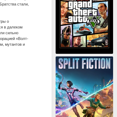
Братства стали,
гры о
ся в далеком
или сильно
орацией «Волт-
и, мутантов и