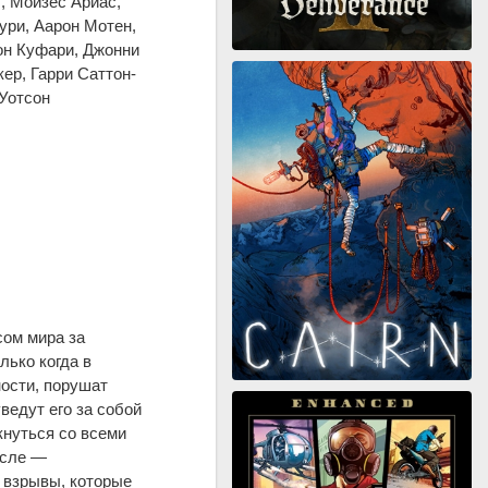
, Мойзес Ариас,
ури, Аарон Мотен,
он Куфари, Джонни
ер, Гарри Саттон-
Уотсон
сом мира за
лько когда в
ости, порушат
ведут его за собой
кнуться со всеми
исле —
 взрывы, которые