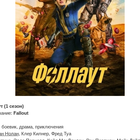
 (1 сезон)
вание:
Fallout
 боевик, драма, приключения
ан Нолан
, Клер Килнер, Фред Туа