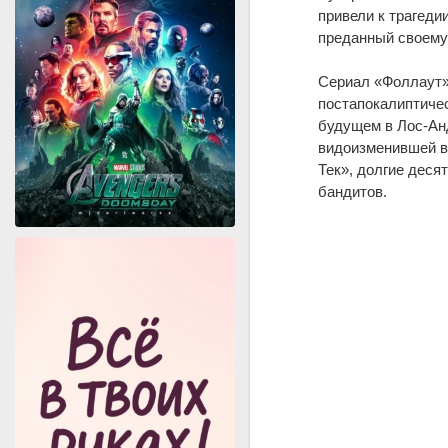
привели к трагеди
преданный своему 
Сериал «Фоллаут» 
постапокалиптичес
будущем в Лос-Анд
видоизменившей в
Тек», долгие деся
бандитов.