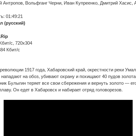
й Антропов, Вольфганг Черни, Иван Купреенко, Дмитрий Хасис,
: 01:49:21
л (русский)
Rip
Кбит/с, 720x304
384 Кбит/с
революции 1917 года, Хабаровский край, окрестности реки Умал
нападают на обоз, убивают охрану и похищают 40 пудов золота
ик Булыгин теряет все свои сбережения и вернуть золото — ег
плаву. Он едет в Хабаровск и набирает отряд головорезов.