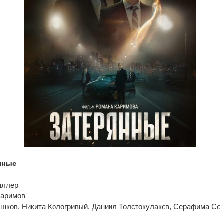
нные
иллер
Каримов
ешков, Никита Кологривый, Даниил Толстокулаков, Серафима С