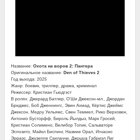
Название:
Охота на воров 2: Пантера
Оригинальное название:
Den of Thieves 2
Год выхода: 2025
Жанр: боевик, триллер, драма, криминал
Режиссер: Кристиан Гьюдгэст
В ролях: Джерард Батлер, О'Ши Джексон-мл., Джордан
Бриджес, Боб Дженнингс, Эвин Ахмад, Кёртис Джеймс
Джексон, Медоу Уильямс, Свен Теммел, Рико Верховен,
Антонио Бусторфф, Бироль Йылдыз, Марк Гросей,
Кристиан Солимено, Велибор Топик, Сальваторе
Эспозито, Майкл Биспинг, Назмие Орал, Игнасио
Эрраэс, Джузеппе Скилаччи, Джошуа Габриэл Лиг