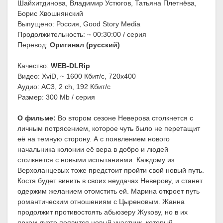
Шайхитдинова, Владимир Устюгов, Татьяна Плетнёва,
Борис Хвошнянский
Выпущено: Россия, Good Story Media
Продолжительность: ~ 00:30:00 / серия
Перевод:
Оригинал (русский)
Качество:
WEB-DLRip
Видео: XviD, ~ 1600 Кбит/с, 720x400
Аудио: AC3, 2 ch, 192 Кбит/с
Размер: 300 Mb / серия
О фильме:
Во втором сезоне Неверова столкнется с
личным потрясением, которое чуть было не перетащит
её на темную сторону. А с появлением нового
начальника колонии её вера в добро и людей
столкнется с новыми испытаниями. Каждому из
Верхоланцевых тоже предстоит пройти свой новый путь.
Костя будет винить в своих неудачах Неверову, и станет
одержим желанием отомстить ей. Марина откроет путь
романтическим отношениям с Цыреновым. Жанна
продолжит противостоять абьюзеру Жукову, но в их
ярком дуэте появится новый участник, который