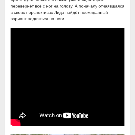
перевернёт всё с ног на голову. А поначалу отчаявшаяся
в своих перспективах Лида найдёт неожиданный
вариант подняться на ноги.