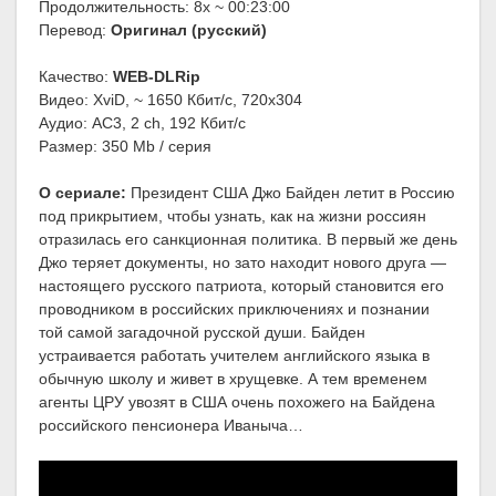
Продолжительность: 8x ~ 00:23:00
Перевод:
Оригинал (русский)
Качество:
WEB-DLRip
Видео: XviD, ~ 1650 Кбит/с, 720x304
Аудио: AC3, 2 ch, 192 Кбит/с
Размер: 350 Mb / серия
О сериале:
Президент США Джо Байден летит в Россию
под прикрытием, чтобы узнать, как на жизни россиян
отразилась его санкционная политика. В первый же день
Джо теряет документы, но зато находит нового друга —
настоящего русского патриота, который становится его
проводником в российских приключениях и познании
той самой загадочной русской души. Байден
устраивается работать учителем английского языка в
обычную школу и живет в хрущевке. А тем временем
агенты ЦРУ увозят в США очень похожего на Байдена
российского пенсионера Иваныча…