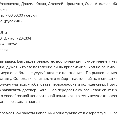
Рачковская, Даниил Кокин, Алексей Шраменко, Олег Алмазов, 
ссия
: ~ 00:50:00 / серия
л (русский)
Rip
0 Кбит/с, 720x304
384 Кбит/с
ерия
й майор Багрышев ревностно воспринимает прикрепление к не
а, думая, что его появление лишь приблизит выход на пенсию.
мера еще больше усугубляют его положение – Багрышев понима
тставку. Соломатин считает, что майор – настоящий ас в операти
должен учиться, чтобы стать первоклассным полицейским. Поэт
 заключить договор: Багрышев передаёт ему весь свой опыт и з
го своеобразной «оперативной памятью», то есть всячески помо
Багрышев соглашается.
совместной работы напарники обнаруживают в озере трупы. Сп