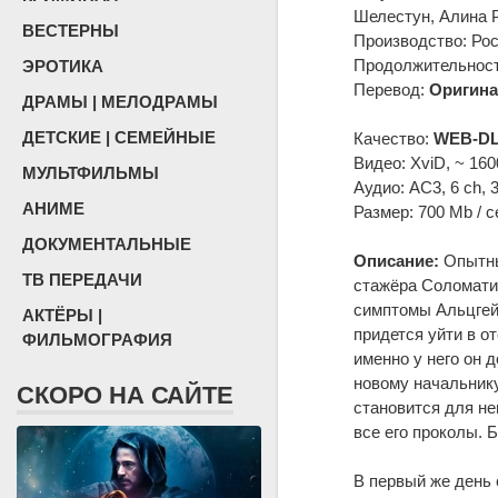
Шелестун, Алина 
ВЕСТЕРНЫ
Производство: Ро
Продолжительность
ЭРОТИКА
Перевод:
Оригина
ДРАМЫ | МЕЛОДРАМЫ
ДЕТСКИЕ | СЕМЕЙНЫЕ
Качество:
WEB-DL
Видео: XviD, ~ 160
МУЛЬТФИЛЬМЫ
Аудио: AC3, 6 ch, 
АНИМЕ
Размер: 700 Mb / с
ДОКУМЕНТАЛЬНЫЕ
Описание:
Опытны
ТВ ПЕРЕДАЧИ
стажёра Соломатин
симптомы Альцгей
АКТЁРЫ |
придется уйти в о
ФИЛЬМОГРАФИЯ
именно у него он 
новому начальнику
СКОРО НА САЙТЕ
становится для не
все его проколы. 
В первый же день 