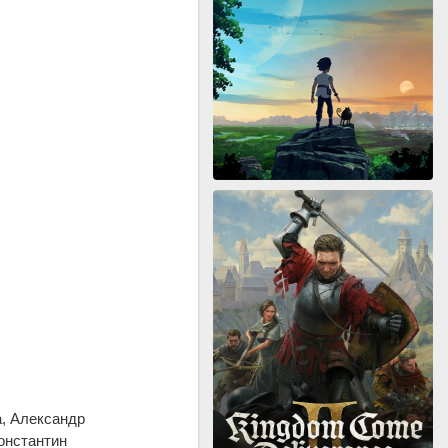
, Александр
онстантин