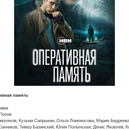
ивная память
рама
 Попов
Смоляков, Кузьма Сапрыкин, Ольга Ломоносова, Мария Андреева
Санников, Тимур Базинский, Юлия Полынская, Денис Яковлев, К