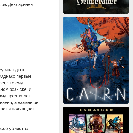
Жорж Девдариани
му молодого
 Однако первые
ет, что ему
вном розыске, и
ому предлагает
нания, а взамен он
гает и подчищает
особ убийства