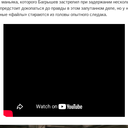
 маньяка, которого Багрышев застрелил при задержании несколь
предстоит докопаться до правды в этом запутанном деле, но у н
ные «файлы» стираются из головы опытного следака.