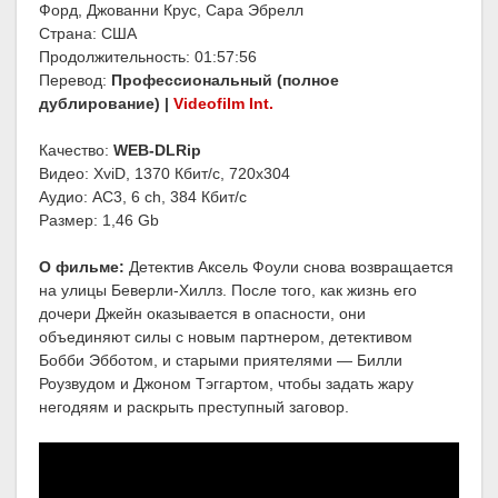
Форд, Джованни Крус, Сара Эбрелл
Страна: США
Продолжительность: 01:57:56
Перевод:
Профессиональный (полное
дублирование) |
Videofilm Int.
Качество:
WEB-DLRip
Видео: XviD, 1370 Кбит/с, 720x304
Аудио: AC3, 6 ch, 384 Кбит/с
Размер: 1,46 Gb
О фильме:
Детектив Аксель Фоули снова возвращается
на улицы Беверли-Хиллз. После того, как жизнь его
дочери Джейн оказывается в опасности, они
объединяют силы с новым партнером, детективом
Бобби Эбботом, и старыми приятелями — Билли
Роузвудом и Джоном Тэггартом, чтобы задать жару
негодяям и раскрыть преступный заговор.