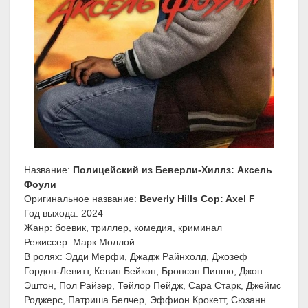
Название:
Полицейский из Беверли-Хиллз: Аксель
Фоули
Оригинальное название:
Beverly Hills Cop: Axel F
Год выхода: 2024
Жанр: боевик, триллер, комедия, криминал
Режиссер: Марк Моллой
В ролях: Эдди Мерфи, Джадж Райнхолд, Джозеф
Гордон-Левитт, Кевин Бейкон, Бронсон Пиншо, Джон
Эштон, Пол Райзер, Тейлор Пейдж, Сара Старк, Джеймс
Роджерс, Патриша Белчер, Эффион Крокетт, Сюзанн