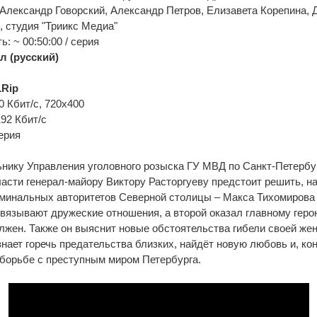
Александр Говорский, Александр Петров, Елизавета Корепина,
 студия "Триикс Медиа"
: ~ 00:50:00 / серия
л (русский)
Rip
0 Кбит/с, 720x400
192 Кбит/с
ерия
нику Управления уголовного розыска ГУ МВД по Санкт-Петербу
асти генерал-майору Виктору Расторгуеву предстоит решить, на
минальных авторитетов Северной столицы – Макса Тихомирова 
вязывают дружеские отношения, а второй оказал главному герою
лжен. Также он выяснит новые обстоятельства гибели своей же
нает горечь предательства близких, найдёт новую любовь и, кон
борьбе с преступным миром Петербурга.