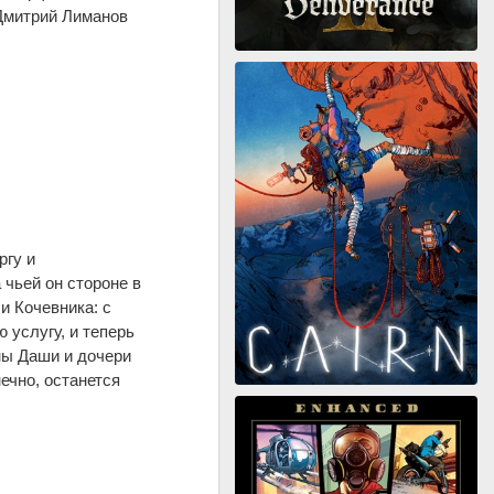
 Дмитрий Лиманов
ргу и
 чьей он стороне в
и Кочевника: с
 услугу, и теперь
ны Даши и дочери
ечно, останется