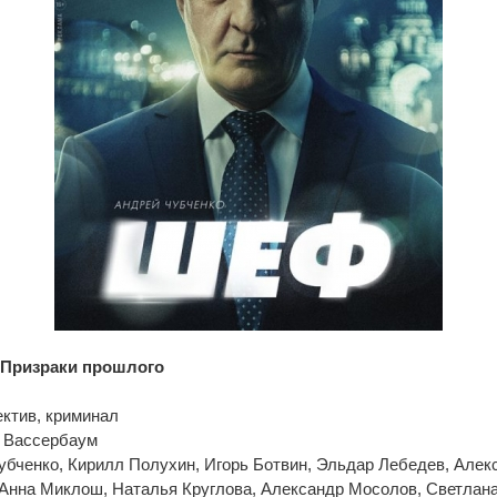
 Призраки прошлого
ектив, криминал
 Вассербаум
убченко, Кирилл Полухин, Игорь Ботвин, Эльдар Лебедев, Алек
 Анна Миклош, Наталья Круглова, Александр Мосолов, Светлан