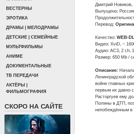
Дмитрий Новиков, 
ВЕСТЕРНЫ
Выпущено: Россия,
Продолжительность
ЭРОТИКА
Перевод:
Оригина
ДРАМЫ | МЕЛОДРАМЫ
ДЕТСКИЕ | СЕМЕЙНЫЕ
Качество:
WEB-DL
Видео: XviD, ~ 160
МУЛЬТФИЛЬМЫ
Аудио: AC3, 2 ch, 
АНИМЕ
Размер: 650 Mb / с
ДОКУМЕНТАЛЬНЫЕ
Описание:
Началь
ТВ ПЕРЕДАЧИ
Ленинградской обл
войне главных кри
АКТЁРЫ |
первым их давно с
ФИЛЬМОГРАФИЯ
Расторгуев ему до
Полины в ДТП, поз
СКОРО НА САЙТЕ
непобеждённым в 