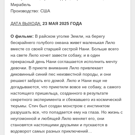
Мирабель
Производство: США
ДАТА ВЫХОДА:
23 МАЯ 2025 ГОДА
О фильме:
В райском уголке Земли, на берегу
бескрайнего голубого океана живет маленькая Лило
вместе со своей старшей сестрой Нани. Больше всего
на свете Лило хочет завести собаку, и в один
прекрасный день Нани соглашается исполнить мечту
девочки. В приюте внимание Лило привлекает
диковинный синий пес неизвестной породы, и они
решают забрать его домой. Лило и Нани еще не
догадываются, что приютили вовсе не собаку, а самого
настоящего пришельца, созданного в результате
секретного эксперимента и сбежавшего из космической
тюрьмы. Стич был создан монстром с инстинктом
разрушать все, что попадается ему на глаза. Но жизнь с
неугомонной и любящей Лило меняет его, они
становятся настоящими друзьями и пускаются в
водоворот самых разных приключений…