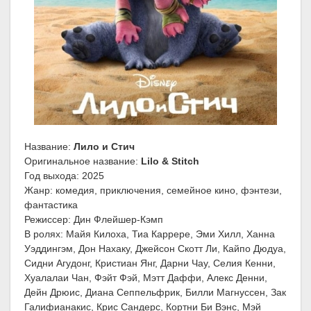
Название:
Лило и Стич
Оригинальное название:
Lilo & Stitch
Год выхода: 2025
Жанр: комедия, приключения, семейное кино, фэнтези,
фантастика
Режиссер: Дин Флейшер-Кэмп
В ролях: Майя Килоха, Тиа Каррере, Эми Хилл, Ханна
Уэддингэм, Дон Нахаку, Джейсон Скотт Ли, Кайпо Дюдуа,
Сидни Агудонг, Кристиан Янг, Дарни Чау, Селия Кенни,
Хуалалаи Чан, Фэйт Фэй, Мэтт Даффи, Алекс Денни,
Дейн Дрюис, Диана Сеппельфрик, Билли Магнуссен, Зак
Галифианакис, Крис Сандерс, Кортни Би Вэнс, Мэй