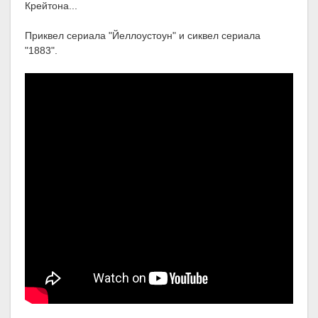
Крейтона...
Приквел сериала "Йеллоустоун" и сиквел сериала
"1883".