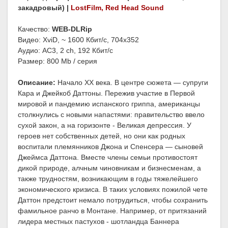
закадровый) |
LostFilm, Red Head Sound
Качество:
WEB-DLRip
Видео: XviD, ~ 1600 Кбит/с, 704x352
Аудио: AC3, 2 ch, 192 Кбит/с
Размер: 800 Mb / серия
Описание:
Начало XX века. В центре сюжета — супруги
Кара и Джейкоб Даттоны. Пережив участие в Первой
мировой и пандемию испанского гриппа, американцы
столкнулись с новыми напастями: правительство ввело
сухой закон, а на горизонте - Великая депрессия. У
героев нет собственных детей, но они как родных
воспитали племянников Джона и Спенсера — сыновей
Джеймса Даттона. Вместе члены семьи противостоят
дикой природе, алчным чиновникам и бизнесменам, а
также трудностям, возникающим в годы тяжелейшего
экономического кризиса. В таких условиях пожилой чете
Даттон предстоит немало потрудиться, чтобы сохранить
фамильное ранчо в Монтане. Например, от притязаний
лидера местных пастухов - шотландца Баннера