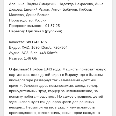
Алешина, Вадим Сквирский, Надежда Некрасова, Анна
Дюкова, Евгений Рыжик, Антон Бабичев, Любовь
Макеева, Денис Волков
Производство: Россия
Продолжительность: 01:37:25
Перевод:
Оригинал (русский)
Качество:
WEB-DLRip
Видео: XviD, 1690 Кбит/с, 720x304
Аудио: AC3, 6 ch, 448 Кбит/с
Размер: 1,46 Gb
О фильме:
Ноябрь 1943 года. Фашисты привозят новую
партию советских детей-сирот в Вырицу, где в бывшем
пионерлагере развернут так называемый «детский
приют». Условия здесь невыносимые: холод, голод,
принудительный труд, карцер за неповиновение, за
попытку побега – расстрел. Но самое страшное: детей
здесь используют как доноров крови для раненых
немцев... Несмотря на весь ужас и немыслимость
происходящего, сплотившись, юные герои находят в