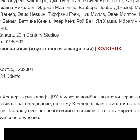
ек, Лоуренс Фишбёрн, Джон Бернтал, Рэйчел Броснахэн, Катри
ианна Николсон, Эдриан Мартинес, Барбара Пробст, Джозеф М
Вагнер, Элис Невкин, Тиффани Грей, Ник Миллз, Эван Милтон, 
и Байам, Беттина Кенни, Флёр Кэйт, Рой Бек, Яя Хамза, Ибрагим
нита
нада, 20th Century Studios
: 01:57:32
иональный (двухголосый, закадровый) |
КОЛОБОК
Кбит/с, 720x304
384 Кбит/с
 Хеллер - криптограф ЦРУ, чья жена погибает во время теракта
тягивает расследование, поэтому Хеллер решает самостоятельн
ов. Так как у него нет необходимых навыков, он шантажирует аге
иальное обучение.