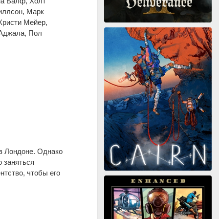
на Балф, Холт
иллсон, Марк
Кристи Мейер,
 Аджала, Пол
 в Лондоне. Однако
о заняться
нтство, чтобы его