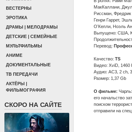
В ролях: Рами Мал
МакКаллани, Джул
ВЕСТЕРНЫ
Риссман, Фредрик 
ЭРОТИКА
Генри Гаррет, Эшл
О'Келли, Ноэль А
ДРАМЫ | МЕЛОДРАМЫ
Выпущено: США, Ка
ДЕТСКИЕ | СЕМЕЙНЫЕ
Продолжительность
МУЛЬТФИЛЬМЫ
Перевод:
Професс
АНИМЕ
Качество:
TS
ДОКУМЕНТАЛЬНЫЕ
Видео: XviD, 1460 
Аудио: AC3, 2 ch, 
ТВ ПЕРЕДАЧИ
Размер: 1,37 Gb
АКТЁРЫ |
ФИЛЬМОГРАФИЯ
О фильме:
Чарльз
его начальство за
СКОРО НА САЙТЕ
поиском террорист
отправили на спец