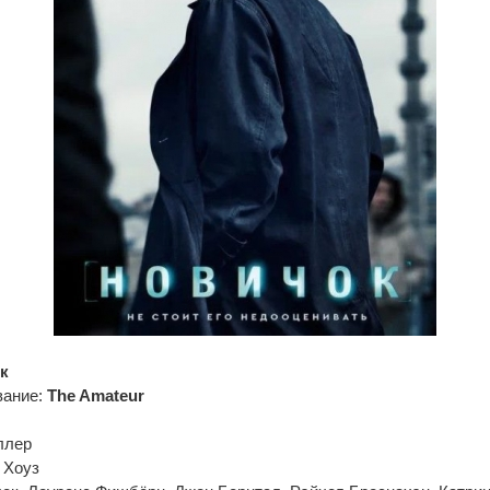
к
вание:
The Amateur
ллер
 Хоуз