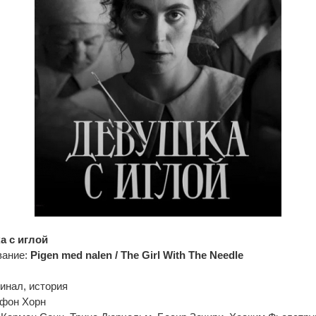
а с иглой
вание:
Pigen med nalen / The Girl With The Needle
инал, история
 фон Хорн