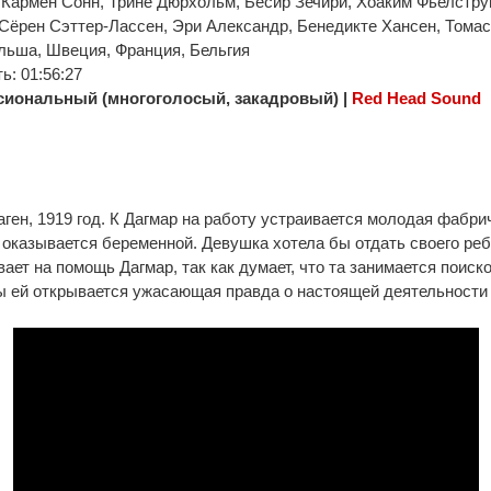
 Кармен Сонн, Трине Дюрхольм, Бесир Зечири, Хоаким Фьелструп
Сёрен Сэттер-Лассен, Эри Александр, Бенедикте Хансен, Томас
льша, Швеция, Франция, Бельгия
: 01:56:27
иональный (многоголосый, закадровый) |
Red Head Sound
ген, 1919 год. К Дагмар на работу устраивается молодая фабри
 оказывается беременной. Девушка хотела бы отдать своего ре
ает на помощь Дагмар, так как думает, что та занимается поис
ы ей открывается ужасающая правда о настоящей деятельности 