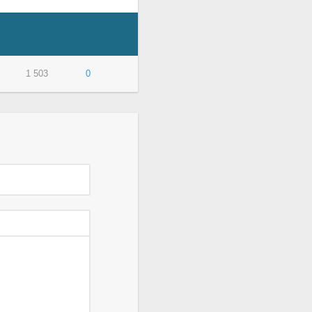
1 503
0