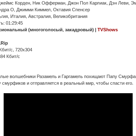
Джеймс Корден, Ник Офферман, Джон Пол Карлиак, Дэн Леви, Э
ндра О, Джимми Киммел, Октавия Спенсер
гия, Италия, Австралия, Великобритания
: 01:29:45
иональный (многоголосый, закадровый) |
TVShows
Rip
Кбит/с, 720x304
384 Кбит/с
злые волшебники Разамель и Гаргамель похищают Папу Смурфа
у смурфиков и отправляется в реальный мир, чтобы спасти его.