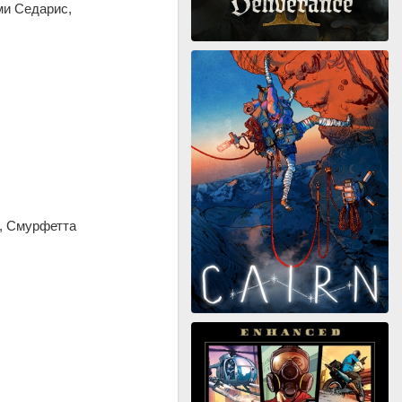
ми Седарис,
, Смурфетта