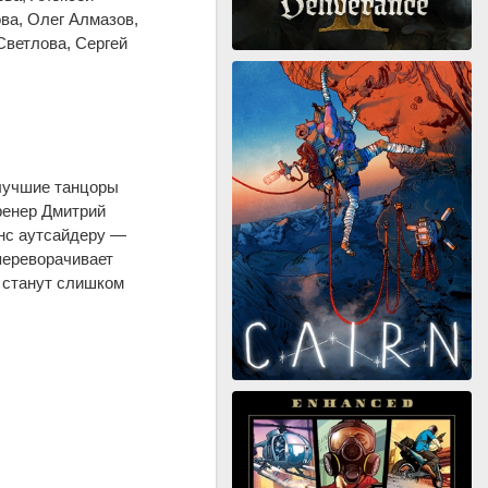
ва, Олег Алмазов,
Светлова, Сергей
лучшие танцоры
ренер Дмитрий
нс аутсайдеру —
переворачивает
и станут слишком