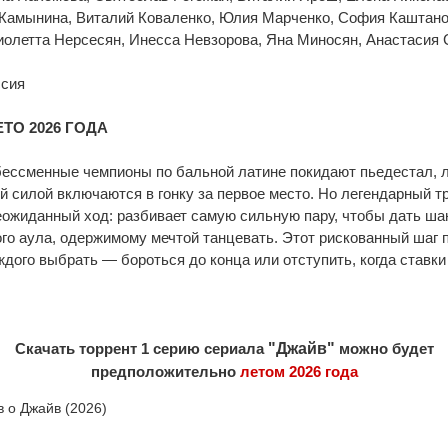
 Камынина, Виталий Коваленко, Юлия Марченко, София Каштано
олетта Нерсесян, Инесса Невзорова, Яна Миносян, Анастасия 
ссия
ЕТО 2026 ГОДА
бессменные чемпионы по бальной латине покидают пьедестал, 
й силой включаются в гонку за первое место. Но легендарный т
еожиданный ход: разбивает самую сильную пару, чтобы дать ша
ого аула, одержимому мечтой танцевать. Этот рискованный шаг 
аждого выбрать — бороться до конца или отступить, когда ставк
Скачать торрент 1 серию сериала
"Джайв"
можно будет
предположительно
летом 2026 года
в о Джайв (2026)