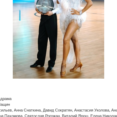
 драма
Чащин
сильев, Анна Снаткина, Давид Сократян, Анастасия Уколова, Ан
на Пахомова, Святослав Рогожан, Виталий Ярош, Елена Никола