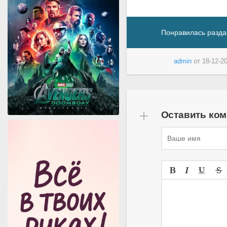
Понравилась разда
admin
от
18-12-20
Оставить ко