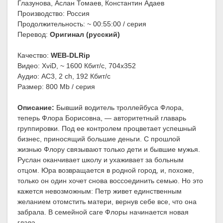
Глазунова, Аслан Томаев, Константин Адаев
Производство: Россия
Продолжительность: ~ 00:55:00 / серия
Перевод:
Оригинал (русский)
Качество:
WEB-DLRip
Видео: XviD, ~ 1600 Кбит/с, 704x352
Аудио: AC3, 2 ch, 192 Кбит/с
Размер: 800 Mb / серия
Описание:
Бывший водитель троллейбуса Флора,
теперь Флора Борисовна, — авторитетный главарь
группировки. Под ее контролем процветает успешный
бизнес, приносящий большие деньги. С прошлой
жизнью Флору связывают только дети и бывшие мужья.
Руслан оканчивает школу и ухаживает за больным
отцом. Юра возвращается в родной город, и, похоже,
только он один хочет снова воссоединить семью. Но это
кажется невозможным: Петр живет единственным
желанием отомстить матери, вернув себе все, что она
забрала. В семейной саге Флоры начинается новая
глава.