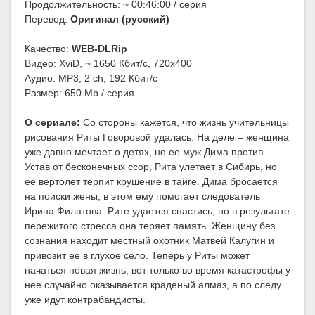
Продолжительность: ~ 00:46:00 / серия
Перевод:
Оригинал (русский)
Качество:
WEB-DLRip
Видео: XviD, ~ 1650 Кбит/с, 720x400
Аудио: MP3, 2 ch, 192 Кбит/с
Размер: 650 Mb / серия
О сериале:
Со стороны кажется, что жизнь учительницы
рисования Риты Говоровой удалась. На деле – женщина
уже давно мечтает о детях, но ее муж Дима против.
Устав от бесконечных ссор, Рита улетает в Сибирь, но
ее вертолет терпит крушение в тайге. Дима бросается
на поиски жены, в этом ему помогает следователь
Ирина Филатова. Рите удается спастись, но в результате
пережитого стресса она теряет память. Женщину без
сознания находит местный охотник Матвей Калугин и
привозит ее в глухое село. Теперь у Риты может
начаться новая жизнь, вот только во время катастрофы у
нее случайно оказывается краденый алмаз, а по следу
уже идут контрабандисты.