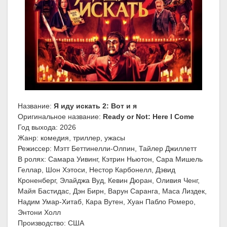
Название:
Я иду искать 2: Вот и я
Оригинальное название:
Ready or Not: Here I Come
Год выхода: 2026
Жанр: комедия, триллер, ужасы
Режиссер: Мэтт Беттинелли-Олпин, Тайлер Джиллетт
В ролях: Самара Уивинг, Кэтрин Ньютон, Сара Мишель
Геллар, Шон Хэтоси, Нестор Карбонелл, Дэвид
Кроненберг, Элайджа Вуд, Кевин Дюран, Оливия Ченг,
Майя Бастидас, Дэн Бирн, Варун Саранга, Маса Лиздек,
Надим Умар-Хитаб, Кара Вутен, Хуан Пабло Ромеро,
Энтони Холл
Производство: США