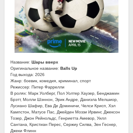
Название:
Шары вверх
Оригинальное название:
Balls Up
Год выхода: 2026
Жанр: боевик, комедия, криминал, спорт
Режиссер: Питер Фаррелли
В ролях: Марк Уолберг, Пол Уолтер Хаузер, Бенджамин
Брэтт, Молли Шэннон, Эрик Андре, Даниэла Мелшиор,
Лусиано Шафир, Ева Де Доминичи, Челси Крисп, Хэл
Кампстон, Матусе Пас, Джейден Моззи Ирвинг, Джексон
Тозер, Джон Рейнольдс, Генриетта Амевор, Уилл
Сантана, Кристиан Перес, Сержиу Силва, Зен Геснер,
Джеки Флинн