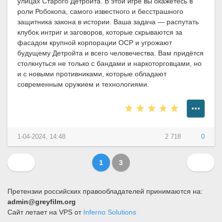
улицах Старого Детройта. В этой игре вы окажетесь в
роли Робокопа, самого известного и бесстрашного
защитника закона в истории. Ваша задача — распутать
клубок интриг и заговоров, которые скрываются за
фасадом крупной корпорации OCP и угрожают
будущему Детройта и всего человечества. Вам придётся
столкнуться не только с бандами и наркоторговцами, но
и с новыми противниками, которые обладают
современным оружием и технологиями.
1-04-2024, 14:48
2 718
0
1
3
Претензии российских правообладателей принимаются на:
admin@greyfilm.org
Сайт летает на VPS от
Inferno Solutions